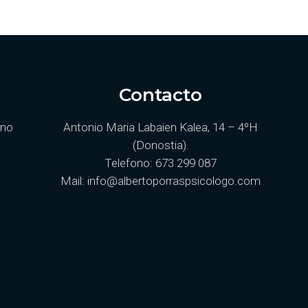
Contacto
rno
Antonio Maria Labaien Kalea, 14 – 4ºH
(Donostia).
Telefono: 673 299 087
Mail:
info@albertoporraspsicologo.com
o