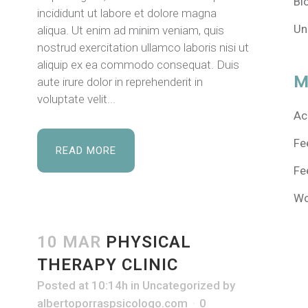
Bl
incididunt ut labore et dolore magna
Un
aliqua. Ut enim ad minim veniam, quis
nostrud exercitation ullamco laboris nisi ut
aliquip ex ea commodo consequat. Duis
M
aute irure dolor in reprehenderit in
voluptate velit...
Ac
Fe
READ MORE
Fe
Wo
10 MAR
PHYSICAL
THERAPY CLINIC
Posted at 10:14h
in
Uncategorized
by
albertoporraspsicologo.com
0