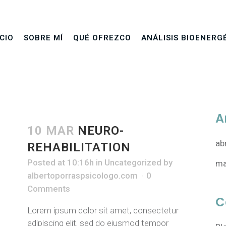
ICIO
SOBRE MÍ
QUÉ OFREZCO
ANÁLISIS BIOENERG
A
10 MAR
NEURO-
ab
REHABILITATION
Posted at 10:16h
in
Uncategorized
by
ma
albertoporraspsicologo.com
0
Comments
C
Lorem ipsum dolor sit amet, consectetur
adipiscing elit, sed do eiusmod tempor